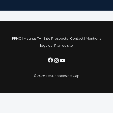
FFHG
|
Magnus TV
|
Elite Prospects
|
Contact
|
Mentions
légales
|
Plan du site
Facebook
Instagram
YouTube
© 2026 Les Rapaces de Gap