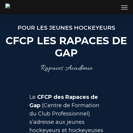
SKIP
Men
TO
MAIN
POUR LES JEUNES HOCKEYEURS
CONTENT
CFCP LES RAPACES DE
GAP
Rapaces Académie
Le
CFCP des Rapaces de
Gap
(Centre de Formation
du Club Professionnel)
s’adresse aux jeunes
hockeyeurs et hockeyeuses