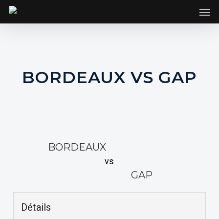
SKIP
Men
TO
MAIN
CONTENT
BORDEAUX VS GAP
BORDEAUX
vs
GAP
Détails