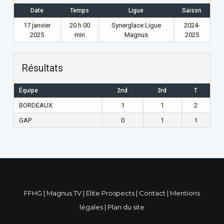
Date
Temps
Ligue
Saison
17 janvier
20 h 00
Synerglace Ligue
2024-
2025
min
Magnus
2025
Résultats
Équipe
2nd
3rd
T
BORDEAUX
1
1
2
GAP
0
1
1
FFHG
|
Magnus TV
|
Elite Prospects
|
Contact
|
Mentions
légales
|
Plan du site