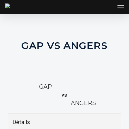
SKIP
Men
TO
MAIN
CONTENT
GAP VS ANGERS
GAP
vs
ANGERS
Détails