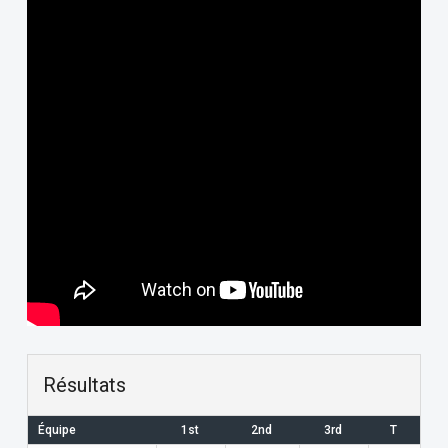
Résultats
Équipe
1st
2nd
3rd
T