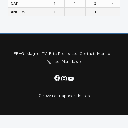
GAP
1
1
2
4
ANGERS
1
1
1
3
FFHG
|
Magnus TV
|
Elite Prospects
|
Contact
|
Mentions
légales
|
Plan du site
Facebook
Instagram
YouTube
© 2026 Les Rapaces de Gap