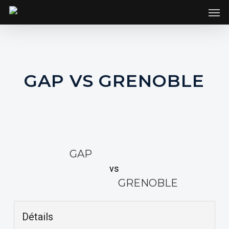
SKIP
Men
TO
MAIN
CONTENT
GAP VS GRENOBLE
GAP
vs
GRENOBLE
Détails