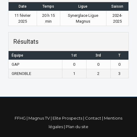
Date
Temps
Ligue
Saison
11 février
20 h 15
Synerglace Ligue
2024-
2025
min
Magnus
2025
Résultats
Équipe
1st
3rd
T
GAP
0
0
0
GRENOBLE
1
2
3
FFHG
|
Magnus TV
|
Elite Prospects
|
Contact
|
Mentions
légales
|
Plan du site