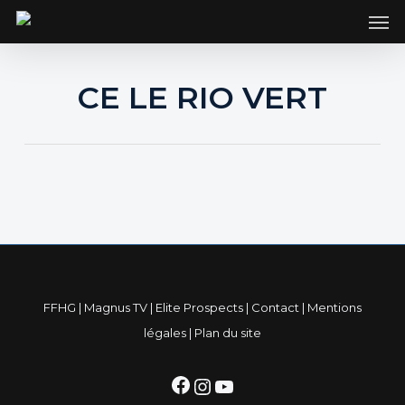
SKIP
Men
TO
MAIN
CONTENT
CE LE RIO VERT
FFHG
|
Magnus TV
|
Elite Prospects
|
Contact
|
Mentions
légales
|
Plan du site
Facebook
Instagram
YouTube