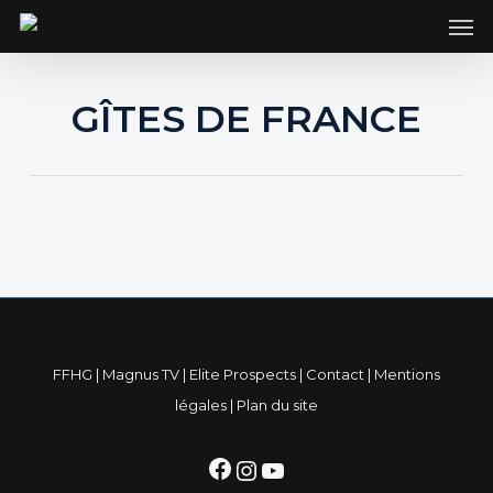
SKIP
Men
TO
MAIN
CONTENT
GÎTES DE FRANCE
FFHG
|
Magnus TV
|
Elite Prospects
|
Contact
|
Mentions
légales
|
Plan du site
Facebook
Instagram
YouTube