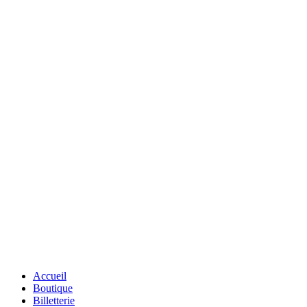
Close
Accueil
Menu
Boutique
Billetterie