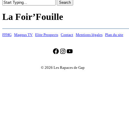
Search
Close
Search
La Foir’Fouille
FFHG
|
Magnus TV
|
Elite Prospects
|
Contact
|
Mentions légales
|
Plan du site
Facebook
Instagram
YouTube
© 2026 Les Rapaces de Gap